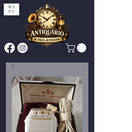
ME
NU