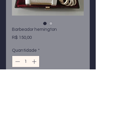
Barbeador hemington
Preço
R$ 150,00
Quantidade
*
Somente 1 em estoque
Adicionar ao carrinho
Barbeador antigo marca hamigton
na caixa original funcionando
perfeitamente