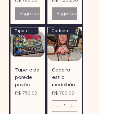
R$ 700,00
R$ 1.200,00
Esgotado
Esgotado
Tapete de parede pavão
Cadeira estilo medalhão
Tapete de
Cadeira
parede
estilo
pavão
medalhão
Preço
Preço
R$ 750,00
R$ 700,00
Adicionar
ao
Esgotado
carrinho