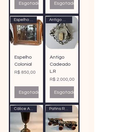
Esgotado
Esgotado
Espelho Colonial
Antigo Cadeado L.R
Espelho
Antigo
Colonial
Cadeado
L.R
Preço
R$ 850,00
Preço
R$ 2.000,00
Esgotado
Esgotado
Cálice Antigo
Patins Rolling