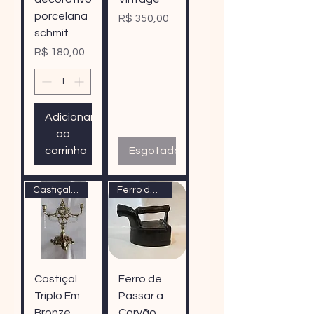
porcelana
Preço
R$ 350,00
schmit
Preço
R$ 180,00
Adicionar
ao
carrinho
Esgotado
Castiçal Triplo Em Bronze
Ferro de Passar a Carvão
Castiçal
Ferro de
Triplo Em
Passar a
Bronze
Carvão