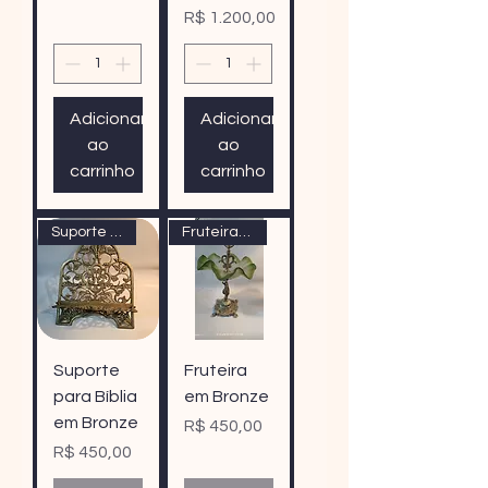
Preço
R$ 1.200,00
Adicionar
Adicionar
ao
ao
carrinho
carrinho
Suporte para Bíblia em Bronze
Fruteira em Bronze
Suporte
Fruteira
para Bíblia
em Bronze
em Bronze
Preço
R$ 450,00
Preço
R$ 450,00