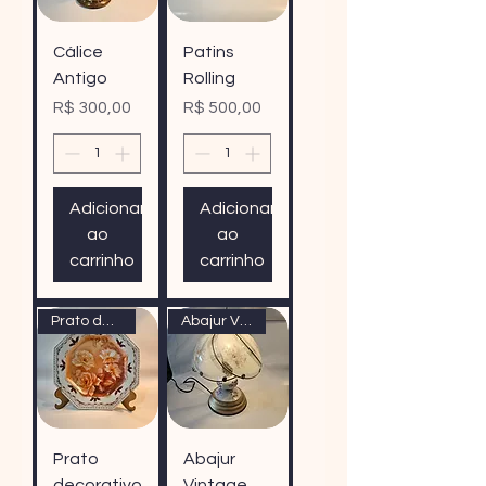
Cálice
Patins
Antigo
Rolling
Preço
Preço
R$ 300,00
R$ 500,00
Adicionar
Adicionar
ao
ao
carrinho
carrinho
Prato decorativo
Abajur Vintage
Prato
Abajur
decorativo
Vintage