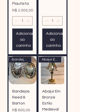
Flautista
Preço
R$ 2.000,00
Adicionar
Adicionar
ao
ao
carrinho
carrinho
Bandejas Reed & Barton
Abajur Em Bronze Estilo Mediev
Bandejas
Abajur Em
Reed &
Bronze
Barton
Estilo
Medieval
Preço
R$ 600,00