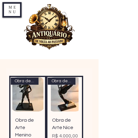
ME
NU
Obra de Arte Menino Flautista
Obra de Arte Nice
Obra de
Obra de
Arte
Arte Nice
Menino
Preço
R$ 4.000,00